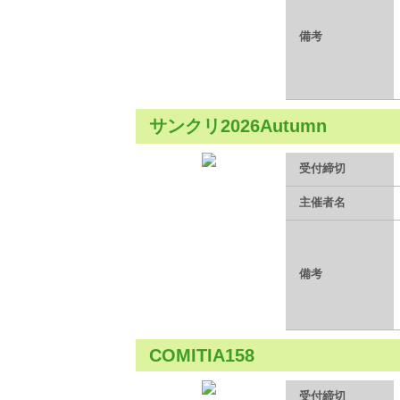
備考
サンクリ2026Autumn
受付締切
主催者名
備考
COMITIA158
受付締切